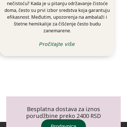
nečistoću? Kada je u pitanju održavanje čistoće
doma, često su prvi izbor sredstva koja garantuju
efikasnost. Međutim, upozorenja na ambalaži i
štetne hemikalije za čišćenje često budu
zanemarene.
Pročitajte više
Besplatna dostava za iznos
porudžbine preko 2400 RSD
Prodavnica