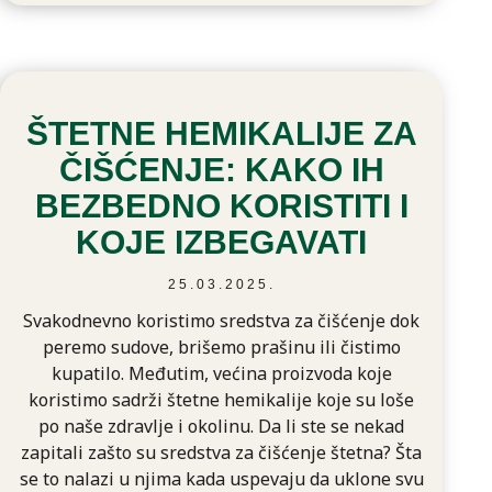
ŠTETNE HEMIKALIJE ZA
ČIŠĆENJE: KAKO IH
BEZBEDNO KORISTITI I
KOJE IZBEGAVATI
25.03.2025.
Svakodnevno koristimo sredstva za čišćenje dok
peremo sudove, brišemo prašinu ili čistimo
kupatilo. Međutim, većina proizvoda koje
koristimo sadrži štetne hemikalije koje su loše
po naše zdravlje i okolinu. Da li ste se nekad
zapitali zašto su sredstva za čišćenje štetna? Šta
se to nalazi u njima kada uspevaju da uklone svu