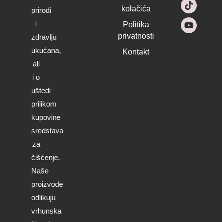
g
o
k
b
kolačića
prirodi
r
o
e
a
k
i
Politika
m
privatnosti
zdravlju
ukućana,
Kontakt
ali
i o
uštedi
prilikom
kupovine
sredstava
za
čišćenje.
Naše
proizvode
odlikuju
vrhunska