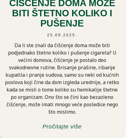
ČIŠĆENJE DOMA MOŽE
BITI ŠTETNO KOLIKO I
PUŠENJE
25.09.2025.
Da li ste znali da čišćenje doma može biti
podjednako štetno koliko i pušenje cigareta? U
većini domova, čišćenje je postalo deo
svakodnevne rutine. Brisanje prašine, ribanje
kupatila i pranje sudova, samo su neki od kućnih
poslova koji čine da dom izgleda urednije, a retko
kada se misli o tome koliko su hemikalije štetne
po organizam. Ono što se čini kao bezazleno
čišćenje, može imati mnogo veće posledice nego
što mislimo.
Pročitajte više