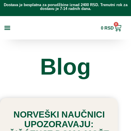
Pređi
Dostava je besplatna za porudžbine iznad 2400 RSD. Trenutni rok za
na
dostavu je 7-14 radnih dana.
sadržaj
0
Cart
0
RSD
Najčešća pitanja
Blog
NORVEŠKI NAUČNICI
UPOZORAVAJU: