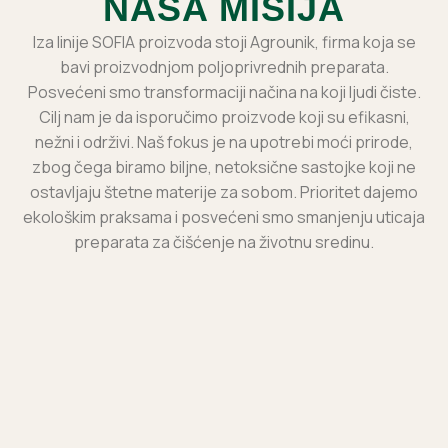
NAŠA MISIJA
Iza linije SOFIA proizvoda stoji Agrounik, firma koja se
bavi proizvodnjom poljoprivrednih preparata.
Posvećeni smo transformaciji načina na koji ljudi čiste.
Cilj nam je da isporučimo proizvode koji su efikasni,
nežni i održivi. Naš fokus je na upotrebi moći prirode,
zbog čega biramo biljne, netoksične sastojke koji ne
ostavljaju štetne materije za sobom. Prioritet dajemo
ekološkim praksama i posvećeni smo smanjenju uticaja
preparata za čišćenje na životnu sredinu.