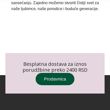
saosećanju. Zajedno možemo stvoriti čistiji svet za
naše ljubimce, naše porodice i buduće generacije.
Besplatna dostava za iznos
porudžbine preko 2400 RSD
Prodavnica