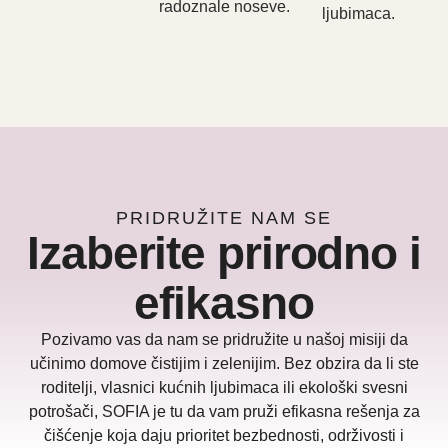
radoznale noseve.
ljubimaca.
PRIDRUŽITE NAM SE
Izaberite prirodno i
efikasno
Pozivamo vas da nam se pridružite u našoj misiji da
učinimo domove čistijim i zelenijim. Bez obzira da li ste
roditelji, vlasnici kućnih ljubimaca ili ekološki svesni
potrošači, SOFIA je tu da vam pruži efikasna rešenja za
čišćenje koja daju prioritet bezbednosti, održivosti i