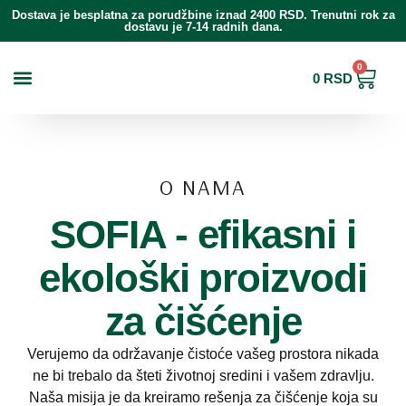
Pređi
Dostava je besplatna za porudžbine iznad 2400 RSD. Trenutni rok za
na
dostavu je 7-14 radnih dana.
sadržaj
0
Cart
0
RSD
Najčešća pitanja
O NAMA
SOFIA - efikasni i
ekološki proizvodi
za čišćenje
Verujemo da održavanje čistoće vašeg prostora nikada
ne bi trebalo da šteti životnoj sredini i vašem zdravlju.
Naša misija je da kreiramo rešenja za čišćenje koja su