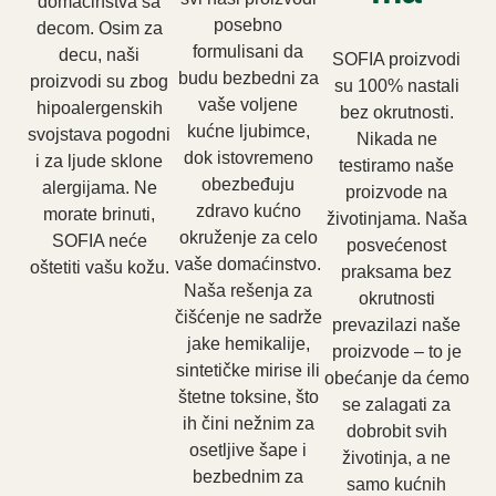
domaćinstva sa
posebno
decom. Osim za
formulisani da
decu, naši
SOFIA proizvodi
budu bezbedni za
proizvodi su zbog
su 100% nastali
vaše voljene
hipoalergenskih
bez okrutnosti.
kućne ljubimce,
svojstava pogodni
Nikada ne
dok istovremeno
i za ljude sklone
testiramo naše
obezbeđuju
alergijama. Ne
proizvode na
zdravo kućno
morate brinuti,
životinjama. Naša
okruženje za celo
SOFIA neće
posvećenost
vaše domaćinstvo.
oštetiti vašu kožu.
praksama bez
Naša rešenja za
okrutnosti
čišćenje ne sadrže
prevazilazi naše
jake hemikalije,
proizvode – to je
sintetičke mirise ili
obećanje da ćemo
štetne toksine, što
se zalagati za
ih čini nežnim za
dobrobit svih
osetljive šape i
životinja, a ne
bezbednim za
samo kućnih