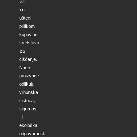
ali
i o
uštedi
prilikom
kupovine
sredstava
za
čišćenje.
Naše
proizvode
odlikuju
vrhunska
čistoća,
sigurnost
i
ekološka
odgovornost.