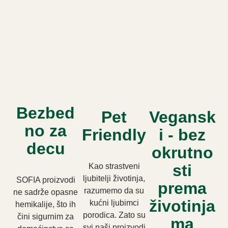
Bezbed
Pet
Vegansk
no za
Friendly
i - bez
decu
okrutno
sti
Kao strastveni
ljubitelji životinja,
SOFIA proizvodi
prema
razumemo da su
ne sadrže opasne
životinja
kućni ljubimci
hemikalije, što ih
porodica. Zato su
čini sigurnim za
ma
svi naši proizvodi