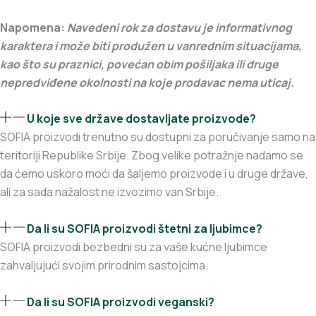
Napomena:
Navedeni rok za dostavu je informativnog
karaktera i može biti produžen u vanrednim situacijama,
kao što su praznici, povećan obim pošiljaka ili druge
nepredviđene okolnosti na koje prodavac nema uticaj.
U koje sve države dostavljate proizvode?
SOFIA proizvodi trenutno su dostupni za poručivanje samo na
teritoriji Republike Srbije. Zbog velike potražnje nadamo se
da ćemo uskoro moći da šaljemo proizvode i u druge države,
ali za sada nažalost ne izvozimo van Srbije.
Da li su SOFIA proizvodi štetni za ljubimce?
SOFIA proizvodi bezbedni su za vaše kućne ljubimce
zahvaljujući svojim prirodnim sastojcima.
Da li su SOFIA proizvodi veganski?