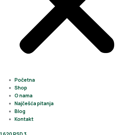
Početna
Shop
O nama
Najčešća pitanja
Blog
Kontakt
1.620
RSD
3