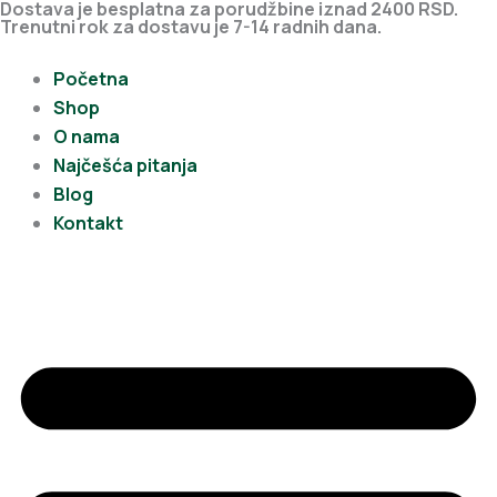
Dostava je besplatna za porudžbine iznad 2400 RSD.
Pređi
Trenutni rok za dostavu je 7-14 radnih dana.
na
sadržaj
Početna
Shop
O nama
Najčešća pitanja
Blog
Kontakt