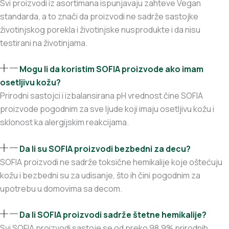
Svi proizvodi iz asortimana ispunjavaju zahteve Vegan
standarda, a to znači da proizvodi ne sadrže sastojke
životinjskog porekla i životinjske nusprodukte i da nisu
testirani na životinjama.
Mogu li da koristim SOFIA proizvode ako imam
osetljivu kožu?
Prirodni sastojci i izbalansirana pH vrednost čine SOFIA
proizvode pogodnim za sve ljude koji imaju osetljivu kožu i
sklonost ka alergijskim reakcijama.
Da li su SOFIA proizvodi bezbedni za decu?
SOFIA proizvodi ne sadrže toksične hemikalije koje oštećuju
kožu i bezbedni su za udisanje, što ih čini pogodnim za
upotrebu u domovima sa decom.
Da li SOFIA proizvodi sadrže štetne hemikalije?
Svi SOFIA proizvodi sastoje se od preko 98.9% prirodnih