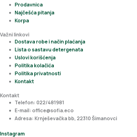
Prodavnica
Najčešća pitanja
Korpa
Važni linkovi
Dostava robe i način plaćanja
Lista o sastavu detergenata
Uslovi korišćenja
Politika kolačića
Politika privatnosti
Kontakt
Kontakt
Telefon: 022/481981
E-mail: office@sofia.eco
Adresa: Krnješevačka bb, 22310 Šimanovci
Instagram