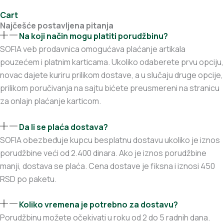
Cart
Najčešće postavljena pitanja
Na koji način mogu platiti porudžbinu?
SOFIA veb prodavnica omogućava plaćanje artikala
pouzećem i platnim karticama. Ukoliko odaberete prvu opciju,
novac dajete kuriru prilikom dostave, a u slučaju druge opcije,
prilikom poručivanja na sajtu bićete preusmereni na stranicu
za onlajn plaćanje karticom.
Da li se plaća dostava?
SOFIA obezbeđuje kupcu besplatnu dostavu ukoliko je iznos
porudžbine veći od 2.400 dinara. Ako je iznos porudžbine
manji, dostava se plaća. Cena dostave je fiksna i iznosi 450
RSD po paketu.
Koliko vremena je potrebno za dostavu?
Porudžbinu možete očekivati u roku od 2 do 5 radnih dana.