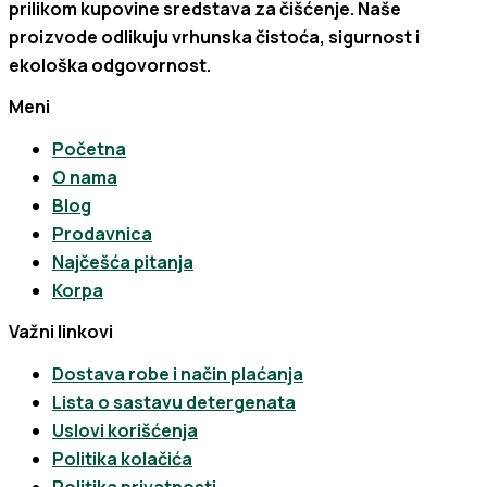
prilikom kupovine sredstava za čišćenje. Naše
proizvode odlikuju vrhunska čistoća, sigurnost i
ekološka odgovornost.
Meni
Početna
O nama
Blog
Prodavnica
Najčešća pitanja
Korpa
Važni linkovi
Dostava robe i način plaćanja
Lista o sastavu detergenata
Uslovi korišćenja
Politika kolačića
Politika privatnosti