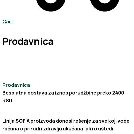
Cart
Prodavnica
Prodavnica
Besplatna dostava za iznos porudžbine preko 2400
RSD
Linija SOFIA proizvoda donosi rešenje za sve koji vode
računa o prirodi i zdravlju ukućana, ali i o uštedi