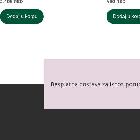
2.405
RSD
490
RSD
Ocenjeno sa
Ocenjeno sa
5.00
5.00
od 5
od 5
Dodaj u korpu
Dodaj u kor
Besplatna dostava za iznos poru