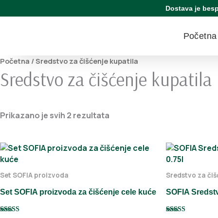
Pređi
Dostava je besp
na
sadržaj
Početna
Početna
/ Sredstvo za čišćenje kupatila
Sredstvo za čišćenje kupatila
Prikazano je svih 2 rezultata
Set SOFIA proizvoda
Sredstvo za čiš
Set SOFIA proizvoda za čišćenje cele kuće
SOFIA Sredstvo