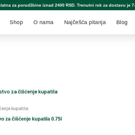
latna za porudžbine iznad 2400 RSD. Trenutni rok za dostavu je 7
Shop
O nama
Najčešća pitanja
Blog
ćenje kupatila
 za čišćenje kupatila 0.75l