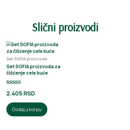
Slični proizvodi
Set SOFIA proizvoda
Set SOFIA proizvoda za
čišćenje cele kuće
Ocenjeno sa
2.405
RSD
5.00
od 5
Dodaj u korpu