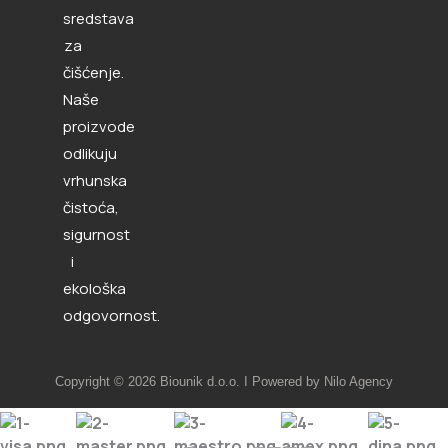
sredstava
za
čišćenje.
Naše
proizvode
odlikuju
vrhunska
čistoća,
sigurnost
i
ekološka
odgovornost.
Copyright © 2026 Biounik d.o.o. I Powered by Nilo Agency