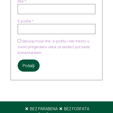
Ime
*
E-pošta
*
Sačuvaj moje ime, e-poštu i veb mesto u
ovom pregledaču veba za sledeći put kada
komentarišem.
BEZ PARABENA
BEZ FOSFATA