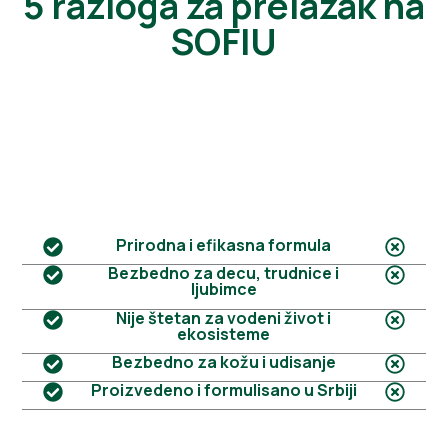
5 razloga za prelazak na
SOFIU
Prirodna i efikasna formula
Bezbedno za decu, trudnice i
ljubimce
Nije štetan za vodeni život i
ekosisteme
Bezbedno za kožu i udisanje
Proizvedeno i formulisano u Srbiji