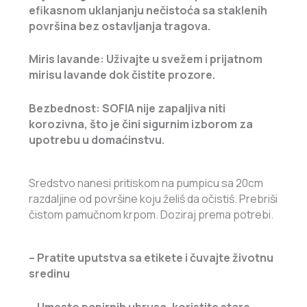
efikasnom uklanjanju nečistoća sa staklenih
površina bez ostavljanja tragova.
Miris lavande:
Uživajte u svežem i prijatnom
mirisu lavande dok čistite prozore.
Bezbednost:
SOFIA nije zapaljiva niti
korozivna, što je čini sigurnim izborom za
upotrebu u domaćinstvu.
Sredstvo nanesi pritiskom na pumpicu sa 20cm
razdaljine od površine koju želiš da očistiš. Prebriši
čistom pamučnom krpom. Doziraj prema potrebi.
– Pratite uputstva sa etikete i čuvajte životnu
sredinu
– Umesto papirnih ubrusa, koristite stare