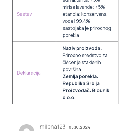
mirisa lavande; <5%
Sastav
etanola; konzervans,
voda | 99,4%
sastojaka je prirodnog
porekla
Naziv proizvoda:
Prirodno sredstvo za
čišćenje staklenih
površina
Deklaracija
Zemlja porekla:
Republika Srbija
Proizvođač: Biounik
d.o.o.
milena123
05.10.2024.