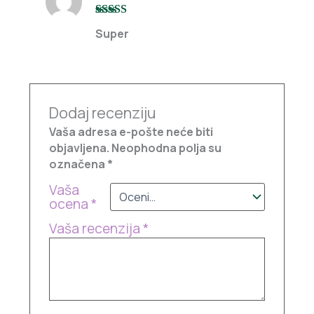
Ocenjeno sa
Super
5
od 5
Dodaj recenziju
Vaša adresa e-pošte neće biti
objavljena.
Neophodna polja su
označena
*
Vaša
ocena
*
Vaša recenzija
*