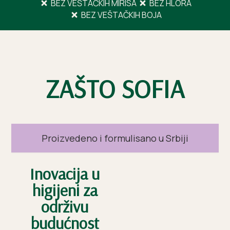
BEZ VEŠTAČKIH MIRISA
BEZ HLORA
BEZ VEŠTAČKIH BOJA
ZAŠTO SOFIA
Proizvedeno i formulisano u Srbiji
Inovacija u
higijeni za
održivu
budućnost