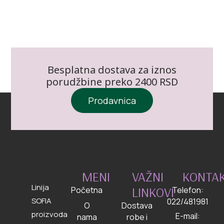
Besplatna dostava za iznos
porudžbine preko 2400 RSD
Prodavnica
MENI
VAŽNI
KONTA
Linija
LINKOVI
Početna
Telefon:
SOFIA
022/481981
O
Dostava
proizvoda
E-mail:
nama
robe i