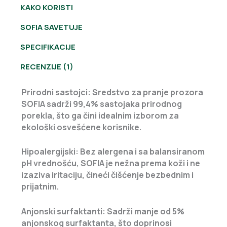
KAKO KORISTI
SOFIA SAVETUJE
SPECIFIKACIJE
RECENZIJE (1)
Prirodni sastojci:
Sredstvo za pranje prozora
SOFIA sadrži 99,4% sastojaka prirodnog
porekla, što ga čini idealnim izborom za
ekološki osvešćene korisnike.
Hipoalergijski:
Bez alergena i sa balansiranom
pH vrednošću, SOFIA je nežna prema koži i ne
izaziva iritaciju, čineći čišćenje bezbednim i
prijatnim.
Anjonski surfaktanti:
Sadrži manje od 5%
anjonskog surfaktanta, što doprinosi