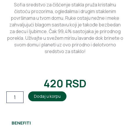
Sofia sredstvo za čišćenje stakla pruža kristalnu
čistoću prozorima, ogledalima i drugim staklenim
površinama u tvom domu. Ruke ostaju nežne i meke
zahvaljujući blagom sastavu koji je takođe bezbedan
za decu i ljubimce. Čak 99,4% sastojaka je prirodnog
porekla. Uživajte u svežem mirisu lavande dok brinete o
svom domu i planeti uz ovo prirodno i delotvorno
sredstvo za staklo!
420
RSD
SOFIA
Dodaj u korpu
Sredstvo
za
pranje
stakla
BENEFITI
0.75l
količina