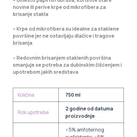
novine ili perive krpe od mikrofibera za
brisanje stakla
– Krpe od mikrofibera su idealne za staklene
površine jer ne ostavljaju dlačice i tragove
brisanja
– Redovnim brisanjem staklenih površina
smanjuje se potreba za dubinskim čišćenjem i
upotrebom jakih sredstava
Količina
750 ml
2 godine od datuma
Rok upotrebe
proizvodnje
<5% amfoternog
surfaktanta; <5%