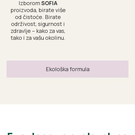
Izborom
SOFIA
proizvoda, birate više
od čistoće. Birate
održivost, sigurnost i
zdravlje – kako za vas,
tako i za vašu okolinu.
Ekološka formula