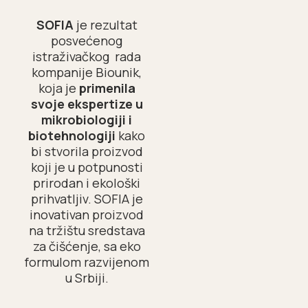
SOFIA
je rezultat
posvećenog
istraživačkog rada
kompanije Biounik,
koja je
primenila
svoje ekspertize u
mikrobiologiji i
biotehnologiji
kako
bi stvorila proizvod
koji je u potpunosti
prirodan i ekološki
prihvatljiv. SOFIA je
inovativan proizvod
na tržištu sredstava
za čišćenje, sa eko
formulom razvijenom
u Srbiji.