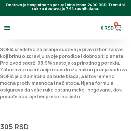
Pređi
Dostava je besplatna za porudžbine iznad 2400 RSD. Trenutni
rok za dostavu je 7-14 radnih dana.
na
sadržaj
0
Cart
0
RSD
Najčešća pitanja
SOFIA sredstvo za pranje sudova je pravi izbor za sve
koji brinu o zdravlju svoje porodice i dobrobiti planete.
Proizvod sadrži 98,9% sastojaka prirodnog porekla.
Zaboravite na iritacije i suvu kožu nakon pranja sudova.
SOFIA je dizajnirana da bude blaga, a istovremeno
moćna protiv masnoća i nečistoća. Njena formula
osigurava da vaše ruke ostanu meke i negovane, dok
posuđe postaje besprekorno čisto.
305
RSD