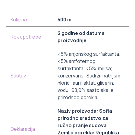
Količina
500 ml
2 godine od datuma
Rok upotrebe
proizvodnje
<5% anjonskog surfaktanta;
<5% amfoternog
surfaktanta; <5% mirisa;
Sastav
konzervans | Sadrži: natrijum
hlorid, lauril laktat, glicerin,
vodu | 98,9% sastojaka je
prirodnog porekla
Naziv proizvoda: Sofia
prirodno sredstvo za
ručno pranje sudova
Deklaracija
Zemlja porekla: Republika