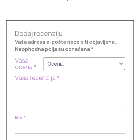
Dodaj recenziju
Vaša adresa e-pošte neće biti objavljena.
Neophodna polja su označena
*
Vaša
ocena
*
Vaša recenzija
*
Ime
*