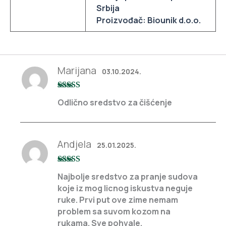
Srbija
Proizvođač: Biounik d.o.o.
Marijana
03.10.2024.
Ocenjeno sa
Odlično sredstvo za čišćenje
5
od 5
Andjela
25.01.2025.
Ocenjeno sa
Najbolje sredstvo za pranje sudova
5
od 5
koje iz mog licnog iskustva neguje
ruke. Prvi put ove zime nemam
problem sa suvom kozom na
rukama. Sve pohvale.