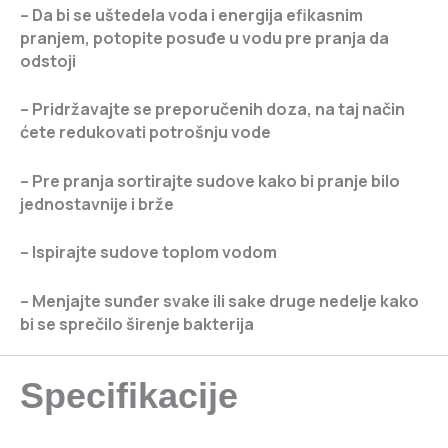
– Da bi se uštedela voda i energija efikasnim
pranjem, potopite posuđe u vodu pre pranja da
odstoji
– Pridržavajte se preporučenih doza, na taj način
ćete redukovati potrošnju vode
– Pre pranja sortirajte sudove kako bi pranje bilo
jednostavnije i brže
– Ispirajte sudove toplom vodom
– Menjajte sunđer svake ili sake druge nedelje kako
bi se sprečilo širenje bakterija
Specifikacije