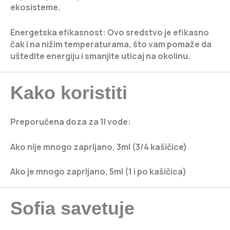
ekosisteme.
Energetska efikasnost:
Ovo sredstvo je efikasno
čak i na nižim temperaturama, što vam pomaže da
uštedite energiju i smanjite uticaj na okolinu.
Kako koristiti
Preporučena doza za 1l vode:
Ako nije mnogo zaprljano, 3ml (3/4 kašičice)
Ako je mnogo zaprljano, 5ml (1 i po kašičica)
Sofia savetuje