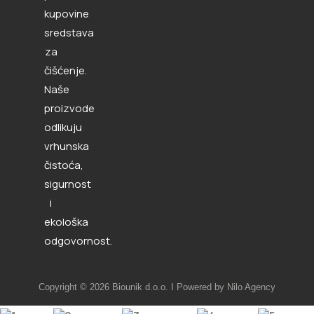
kupovine
sredstava
za
čišćenje.
Naše
proizvode
odlikuju
vrhunska
čistoća,
sigurnost
i
ekološka
odgovornost.
Copyright © 2026 Biounik d.o.o. I Powered by Nilo Agency