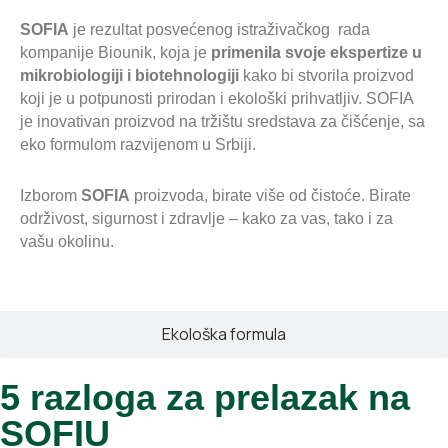
SOFIA
je rezultat posvećenog istraživačkog rada
kompanije Biounik, koja je
primenila svoje ekspertize u
mikrobiologiji i biotehnologiji
kako bi stvorila proizvod
koji je u potpunosti prirodan i ekološki prihvatljiv. SOFIA
je inovativan proizvod na tržištu sredstava za čišćenje, sa
eko formulom razvijenom u Srbiji.
Izborom
SOFIA
proizvoda, birate više od čistoće. Birate
održivost, sigurnost i zdravlje – kako za vas, tako i za
vašu okolinu.
Ekološka formula
5 razloga za prelazak na
SOFIU