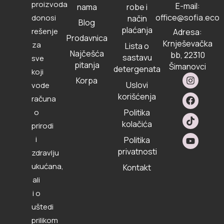
proizvoda
E-mail:
nama
robe i
office@sofia.eco
donosi
način
Blog
plaćanja
rešenje
Adresa:
Prodavnica
Krnješevačka
za
Lista o
Najčešća
bb, 22310
sastavu
sve
pitanja
Šimanovci
detergenata
koji
I
F
T
Y
Korpa
Uslovi
n
a
i
o
vode
s
c
k
u
korišćenja
računa
t
e
t
t
a
b
o
u
o
Politika
g
o
k
b
kolačića
prirodi
r
o
e
a
k
i
Politika
m
privatnosti
zdravlju
ukućana,
Kontakt
ali
i o
uštedi
prilikom