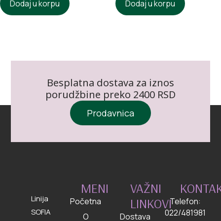
Dodaj u korpu
Dodaj u korpu
Besplatna dostava za iznos
porudžbine preko 2400 RSD
Prodavnica
MENI
VAŽNI
KONTA
Linija
LINKOVI
Početna
Telefon:
SOFIA
022/481981
O
Dostava