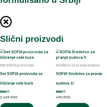
Slični proizvodi
Set SOFIA proizvoda
Sredstvo za pranje sudova
Set SOFIA proizvoda za
SOFIA Sredstvo za pranje
čišćenje cele kuće
sudova 1l
2.405
RSD
490
RSD
Ocenjeno sa
Ocenjeno sa
5.00
5.00
od 5
od 5