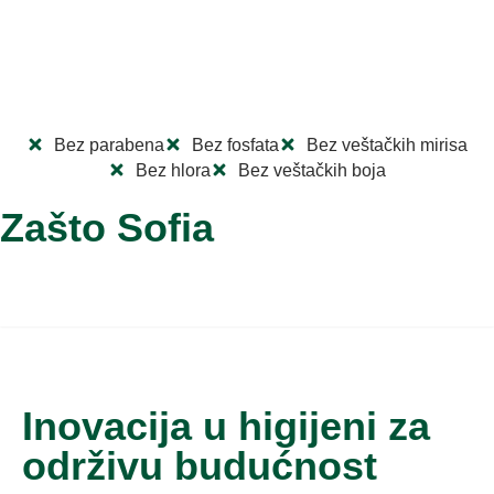
Bez parabena
Bez fosfata
Bez veštačkih mirisa
Bez hlora
Bez veštačkih boja
Zašto Sofia
Proizvedeno i formulisano u Srbiji
Inovacija u higijeni za
održivu budućnost