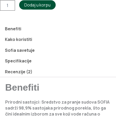
SOFIA
Dodaj u korpu
Sredstvo
za
pranje
sudova
Benefiti
0.5l
količina
Kako koristiti
Sofia savetuje
Specifikacije
Recenzije (2)
Benefiti
Prirodni sastojci:
Sredstvo za pranje sudova SOFIA
sadrži 98,9% sastojaka prirodnog porekla, što ga
čini idealnim izborom za sve koji vode računa o