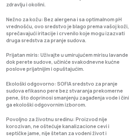
zdravlju i okolini.
Nežno za kožu:
Bez alergena i sa optimalnom pH
vrednošću, ovo sredstvo je blago prema vašoj koži,
sprečavajući iritacije i crvenilo koje mogu izazvati
druga sredstva za pranje sudova.
Prijatan miris:
Uživajte u umirujućem mirisu lavande
dok perete sudove, učiniće svakodnevne kućne
poslove prijatnijim i opuštajućim.
Ekološki odgovorno:
SOFIA sredstvo za pranje
sudova efikasno pere bez stvaranja prekomerne
pene, što doprinosi smanjenju zagađenja vode i čini
ga ekološki odgovornim izborom.
Povoljno za životnu sredinu:
Proizvod nije
korozivan, ne oštećuje kanalizacione cevi i
septičke jame, nije štetan za vodeni život i